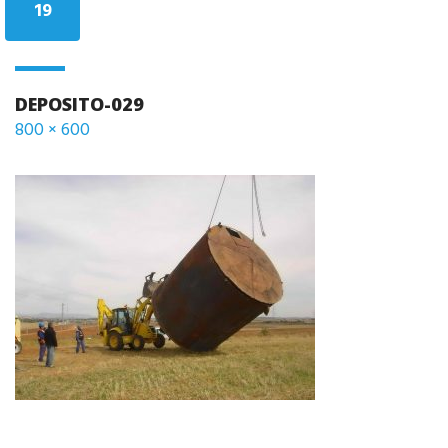
ON
19
DEPOSITO-029
Full
800 × 600
size